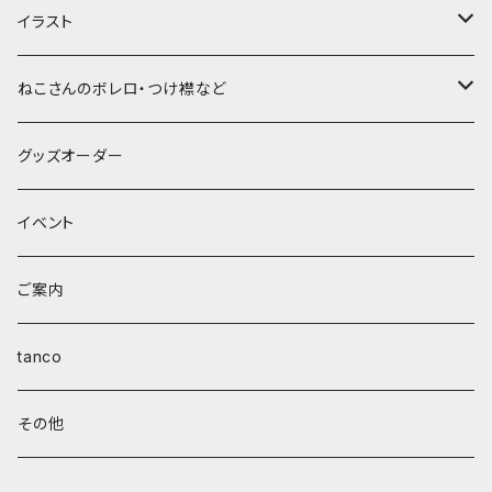
イラスト
ポストカード
ねこさんのボレロ・つけ襟など
nenetanおまかせ
A4サイズ
つけ襟
グッズオーダー
ラフ画
nenetanおまかせ
チャリティー
ボレロ
イベント
線画
ラフ画
首輪
ご案内
線画
tanco
その他