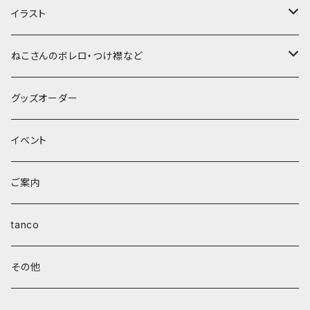
イラスト
ポストカード
ねこさんのボレロ・つけ襟など
nenetanおまかせ
A4サイズ
つけ襟
グッズオーダー
ラフ画
nenetanおまかせ
チャリティー
ボレロ
イベント
線画
ラフ画
首輪
ご案内
線画
tanco
その他