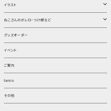
イラスト
ポストカード
ねこさんのボレロ・つけ襟など
nenetanおまかせ
A4サイズ
つけ襟
グッズオーダー
ラフ画
nenetanおまかせ
チャリティー
ボレロ
イベント
線画
ラフ画
首輪
ご案内
線画
tanco
その他